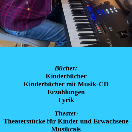
Bücher:
Kinderbücher
Kinderbücher mit Musik-CD
Erzählungen
Lyrik
Theater
:
Theaterstücke für Kinder und Erwachsene
Musikcals